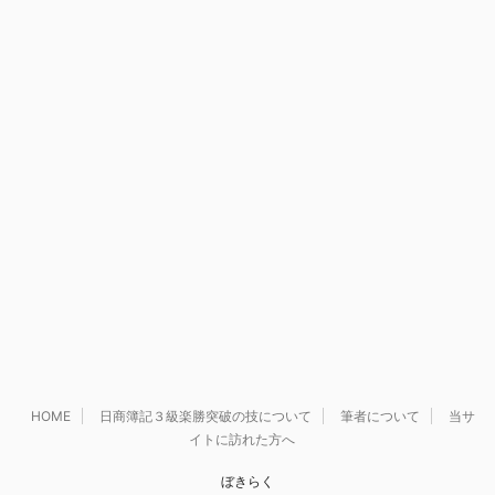
HOME
日商簿記３級楽勝突破の技について
筆者について
当サ
イトに訪れた方へ
ぼきらく